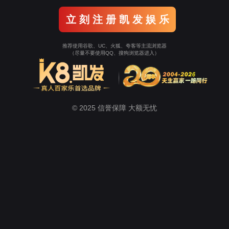
立 刻 注 册 凯 发 娱 乐
推荐使用谷歌、UC、火狐、夸客等主流浏览器
（尽量不要使用QQ、搜狗浏览器进入）
© 2025 信誉保障 大额无忧