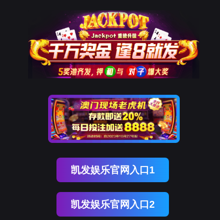
凯发娱乐官网入口1
凯发娱乐官网入口2